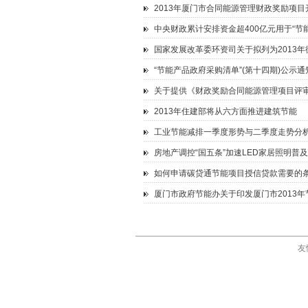
2013年厦门市合同能源管理财政奖励项目
中央财政累计安排资金超400亿元用于“节
国家发展改革委环资司关于拟列为2013
“节能产品政府采购清单”(第十四期)公示通
关于提供《财政奖励合同能源管理项目评
2013年住建部将从六方面推进建筑节能
工业节能减排一季度形势与二季度走势分
房地产调控“国五条”加速LED家居照明普及
如何申请碳贷通节能项目授信贷款需要的
厦门市政府节能办关于印发厦门市2013
友