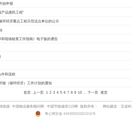
开始申报
能产品惠民工程”
年循环经济重点工程示范试点单位的公示
知
审和现场核查工作指南》电子版的通告
析
条件和流程
年节能（循环经济）工作计划的通知
首页
上一页
1
2
3
4
5
6
7
8
9
10
...
下一页
尾页
情链接:
中国物业服务顾问网
中国节能减排110网
版权所有：
网站建设
:
互诺科
粤公网安备 44030502002316号