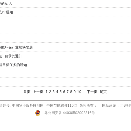
作的意见
安排通知
节能环保产业加快发展
推广目录的通知
减排目标任务的通知
首页
上一页
1
2
3
4
5
6
7
8
9
10
...
下一页
尾页
情链接:
中国物业服务顾问网
中国节能减排110网
版权所有：
网站建设
:
互诺科
粤公网安备 44030502002316号